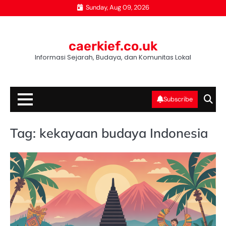
Skip
Sunday, Aug 09, 2026
to
content
caerkief.co.uk
Informasi Sejarah, Budaya, dan Komunitas Lokal
Subscribe
Tag:
kekayaan budaya Indonesia
BU
D