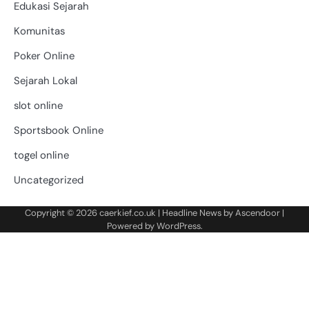
Edukasi Sejarah
Komunitas
Poker Online
Sejarah Lokal
slot online
Sportsbook Online
togel online
Uncategorized
Copyright © 2026
caerkief.co.uk
| Headline News by
Ascendoor
|
Powered by
WordPress
.