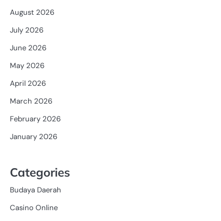
August 2026
July 2026
June 2026
May 2026
April 2026
March 2026
February 2026
January 2026
Categories
Budaya Daerah
Casino Online