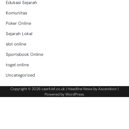
Edukasi Sejarah
Komunitas
Poker Online
Sejarah Lokal
slot online
Sportsbook Online
togel online
Uncategorized
Copyright © 2026
caerkief.co.uk
| Headline News by
Ascendoor
|
Powered by
WordPress
.