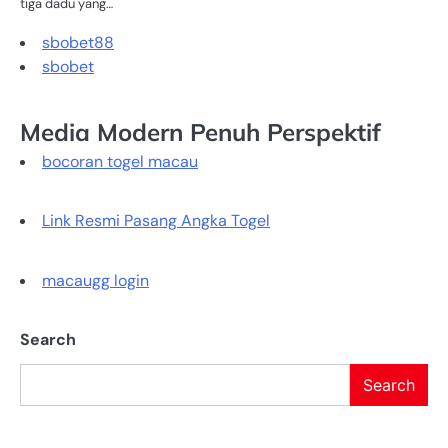
tiga dadu yang…
sbobet88
sbobet
Media Modern Penuh Perspektif
bocoran togel macau
Link Resmi Pasang Angka Togel
macaugg login
Search
Search