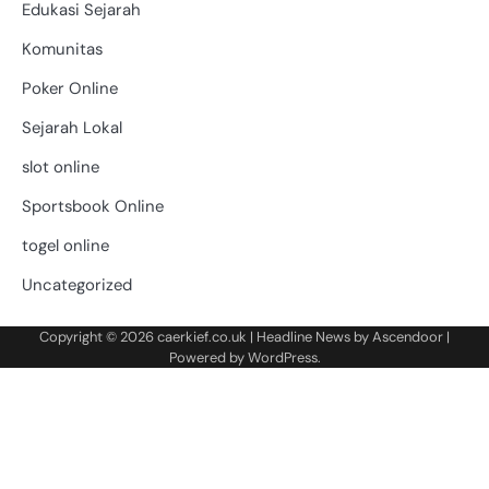
Edukasi Sejarah
Komunitas
Poker Online
Sejarah Lokal
slot online
Sportsbook Online
togel online
Uncategorized
Copyright © 2026
caerkief.co.uk
| Headline News by
Ascendoor
|
Powered by
WordPress
.