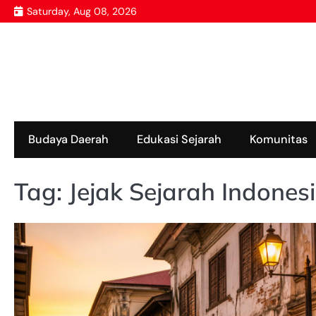
Skip
Saturday, Aug 08, 2026
to
content
Budaya Daerah
Edukasi Sejarah
Komunitas
Tag:
Jejak Sejarah Indones