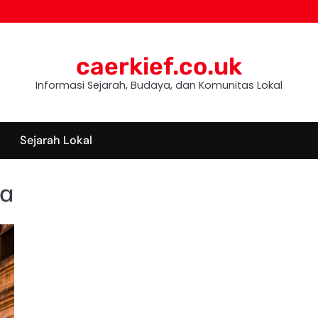
caerkief.co.uk
Informasi Sejarah, Budaya, dan Komunitas Lokal
Sejarah Lokal
ia
SEJARAH
LOKAL