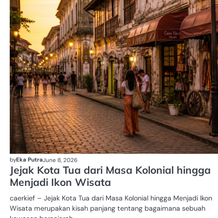
by
Eka Putra
June 8, 2026
Jejak Kota Tua dari Masa Kolonial hingga
Menjadi Ikon Wisata
caerkief – Jejak Kota Tua dari Masa Kolonial hingga Menjadi Ikon
Wisata merupakan kisah panjang tentang bagaimana sebuah