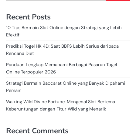
Recent Posts
10 Tips Bermain Slot Online dengan Strategi yang Lebih
Efektif
Prediksi Togel HK 4D: Saat BBFS Lebih Serius daripada
Rencana Diet
Panduan Lengkap Memahami Berbagai Pasaran Togel
Online Terpopuler 2026
Strategi Bermain Baccarat Online yang Banyak Dipahami
Pemain
Walking Wild Divine Fortune: Mengenal Slot Bertema
Keberuntungan dengan Fitur Wild yang Menarik
Recent Comments