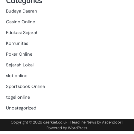
Categories
Budaya Daerah
Casino Online
Edukasi Sejarah
Komunitas
Poker Online
Sejarah Lokal
slot online
Sportsbook Online
togel online
Uncategorized
Copyright © 2026
caerkief.co.uk
| Headline News by
Ascendoor
|
Powered by
WordPress
.