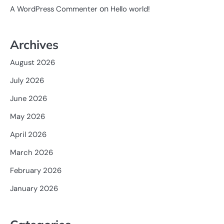
on
A WordPress Commenter
Hello world!
Archives
August 2026
July 2026
June 2026
May 2026
April 2026
March 2026
February 2026
January 2026