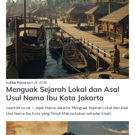
by
Eka Putra
April 14, 2026
Menguak Sejarah Lokal dan Asal
Usul Nama Ibu Kota Jakarta
caerkief.co.uk – Jejak Nama Jakarta: Menguak Sejarah Lokal dan Asal
Usul Nama Ibu Kota yang Penuh Makna bukan sekadar kisah…
SE
LO