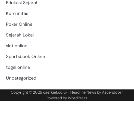
Edukasi Sejarah
Komunitas
Poker Online
Sejarah Lokal
slot online
Sportsbook Online
togel online
Uncategorized
Copyright © 2026
caerkief.co.uk
| Headline News by
Ascendoor
|
Powered by
WordPress
.