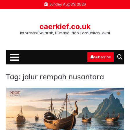
Skip
Sunday, Aug 09, 2026
to
content
caerkief.co.uk
Informasi Sejarah, Budaya, dan Komunitas Lokal
Subscribe
Tag:
jalur rempah nusantara
ED
SE