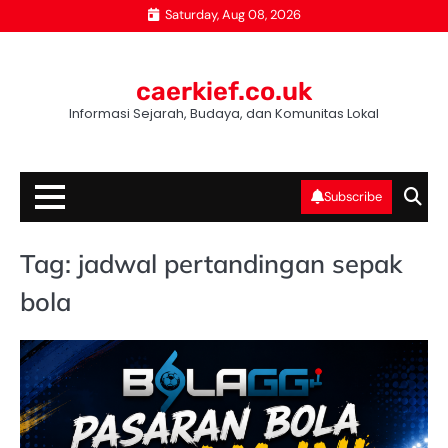
Skip
Saturday, Aug 08, 2026
to
content
caerkief.co.uk
Informasi Sejarah, Budaya, dan Komunitas Lokal
Subscribe
Tag:
jadwal pertandingan sepak
bola
S
ON