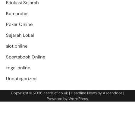
Edukasi Sejarah
Komunitas
Poker Online
Sejarah Lokal
slot online
Sportsbook Online
togel online
Uncategorized
Copyright © 2026
caerkief.co.uk
| Headline News by
Ascendoor
|
Powered by
WordPress
.