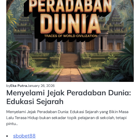
by
Eka Putra
January 26, 2026
Menyelami Jejak Peradaban Dunia:
Edukasi Sejarah
Menyelami Jejak Peradaban Dunia: Edukasi Sejarah yang Bikin Masa
Lalu Terasa Hidup bukan sekadar topik pelajaran di sekolah, tetapi
pintu…
sbobet88