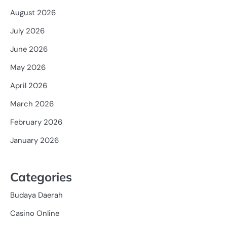
August 2026
July 2026
June 2026
May 2026
April 2026
March 2026
February 2026
January 2026
Categories
Budaya Daerah
Casino Online