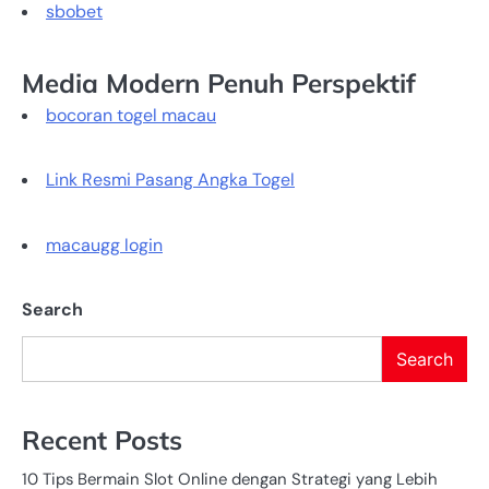
sbobet
Media Modern Penuh Perspektif
bocoran togel macau
Link Resmi Pasang Angka Togel
macaugg login
Search
Search
Recent Posts
10 Tips Bermain Slot Online dengan Strategi yang Lebih