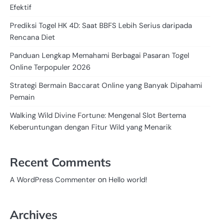
Efektif
Prediksi Togel HK 4D: Saat BBFS Lebih Serius daripada
Rencana Diet
Panduan Lengkap Memahami Berbagai Pasaran Togel
Online Terpopuler 2026
Strategi Bermain Baccarat Online yang Banyak Dipahami
Pemain
Walking Wild Divine Fortune: Mengenal Slot Bertema
Keberuntungan dengan Fitur Wild yang Menarik
Recent Comments
on
A WordPress Commenter
Hello world!
Archives