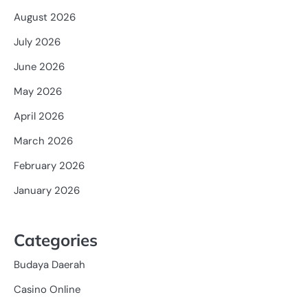
August 2026
July 2026
June 2026
May 2026
April 2026
March 2026
February 2026
January 2026
Categories
Budaya Daerah
Casino Online