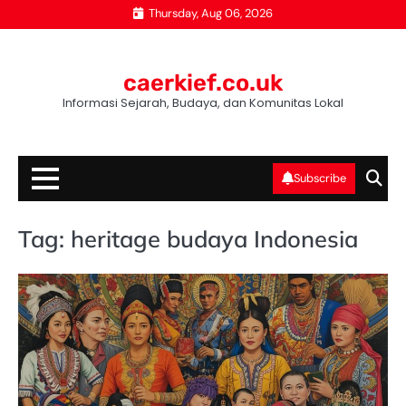
Skip
Thursday, Aug 06, 2026
to
content
caerkief.co.uk
Informasi Sejarah, Budaya, dan Komunitas Lokal
Subscribe
Tag:
heritage budaya Indonesia
BU
D