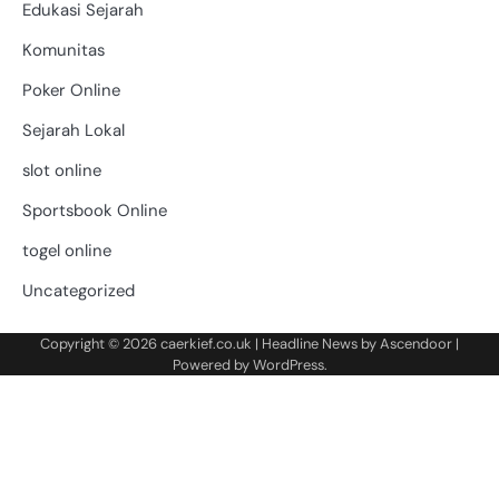
Edukasi Sejarah
Komunitas
Poker Online
Sejarah Lokal
slot online
Sportsbook Online
togel online
Uncategorized
Copyright © 2026
caerkief.co.uk
| Headline News by
Ascendoor
|
Powered by
WordPress
.