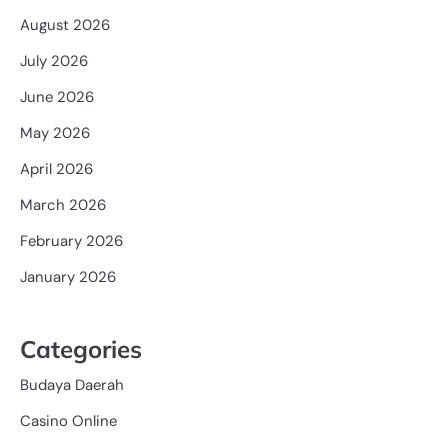
August 2026
July 2026
June 2026
May 2026
April 2026
March 2026
February 2026
January 2026
Categories
Budaya Daerah
Casino Online