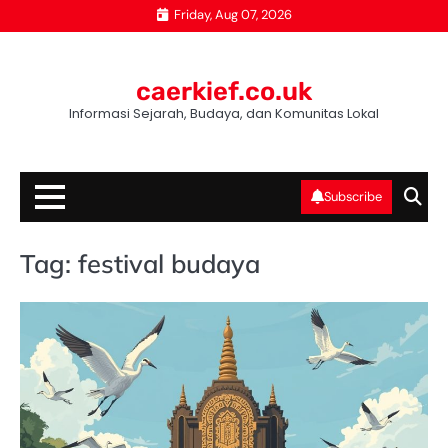
Skip
Friday, Aug 07, 2026
to
content
caerkief.co.uk
Informasi Sejarah, Budaya, dan Komunitas Lokal
Subscribe
Tag:
festival budaya
SE
LO