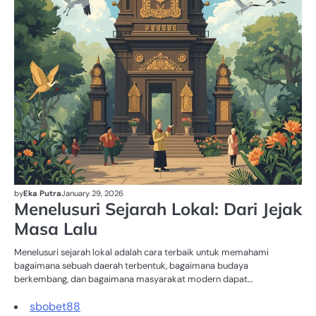
by
Eka Putra
January 29, 2026
Menelusuri Sejarah Lokal: Dari Jejak
Masa Lalu
Menelusuri sejarah lokal adalah cara terbaik untuk memahami
bagaimana sebuah daerah terbentuk, bagaimana budaya
berkembang, dan bagaimana masyarakat modern dapat…
sbobet88