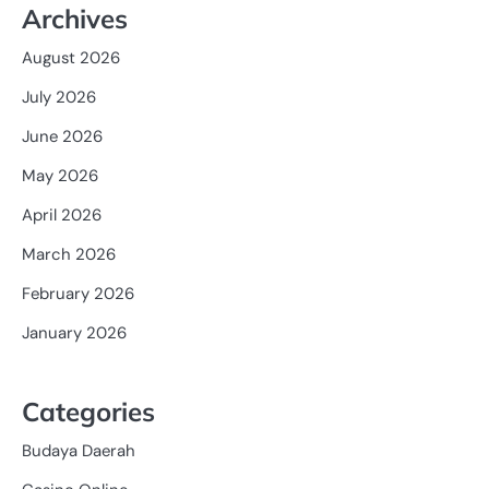
Archives
August 2026
July 2026
June 2026
May 2026
April 2026
March 2026
February 2026
January 2026
Categories
Budaya Daerah