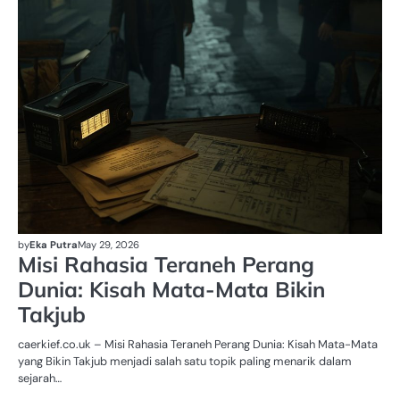
by
Eka Putra
May 29, 2026
Misi Rahasia Teraneh Perang
Dunia: Kisah Mata-Mata Bikin
Takjub
caerkief.co.uk – Misi Rahasia Teraneh Perang Dunia: Kisah Mata-Mata
yang Bikin Takjub menjadi salah satu topik paling menarik dalam
sejarah…