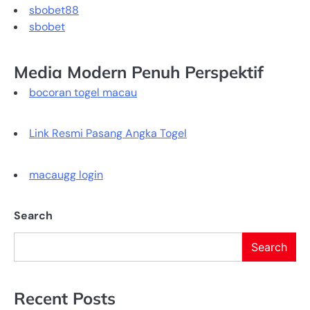
sbobet88
sbobet
Media Modern Penuh Perspektif
bocoran togel macau
Link Resmi Pasang Angka Togel
macaugg login
Search
Search
Recent Posts