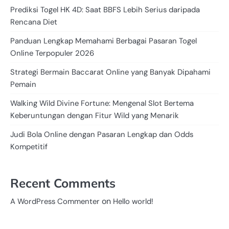
Prediksi Togel HK 4D: Saat BBFS Lebih Serius daripada
Rencana Diet
Panduan Lengkap Memahami Berbagai Pasaran Togel
Online Terpopuler 2026
Strategi Bermain Baccarat Online yang Banyak Dipahami
Pemain
Walking Wild Divine Fortune: Mengenal Slot Bertema
Keberuntungan dengan Fitur Wild yang Menarik
Judi Bola Online dengan Pasaran Lengkap dan Odds
Kompetitif
Recent Comments
on
A WordPress Commenter
Hello world!