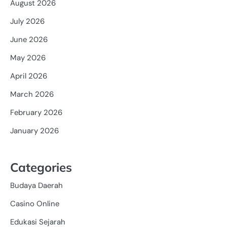
August 2026
July 2026
June 2026
May 2026
April 2026
March 2026
February 2026
January 2026
Categories
Budaya Daerah
Casino Online
Edukasi Sejarah