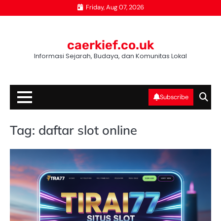
Skip
Friday, Aug 07, 2026
to
content
caerkief.co.uk
Informasi Sejarah, Budaya, dan Komunitas Lokal
Subscribe
Tag:
daftar slot online
SL
ON