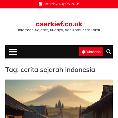
Skip
Saturday, Aug 08, 2026
to
content
caerkief.co.uk
Informasi Sejarah, Budaya, dan Komunitas Lokal
Subscribe
Tag:
cerita sejarah indonesia
SE
LO