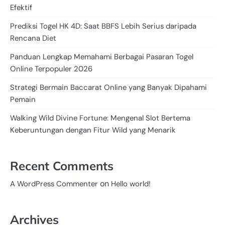
Efektif
Prediksi Togel HK 4D: Saat BBFS Lebih Serius daripada
Rencana Diet
Panduan Lengkap Memahami Berbagai Pasaran Togel
Online Terpopuler 2026
Strategi Bermain Baccarat Online yang Banyak Dipahami
Pemain
Walking Wild Divine Fortune: Mengenal Slot Bertema
Keberuntungan dengan Fitur Wild yang Menarik
Recent Comments
on
A WordPress Commenter
Hello world!
Archives