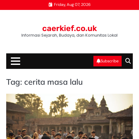
Skip
Friday, Aug 07, 2026
to
content
caerkief.co.uk
Informasi Sejarah, Budaya, dan Komunitas Lokal
Subscribe
Tag:
cerita masa lalu
KO