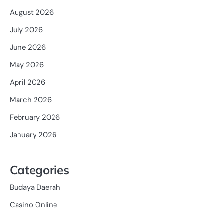
August 2026
July 2026
June 2026
May 2026
April 2026
March 2026
February 2026
January 2026
Categories
Budaya Daerah
Casino Online