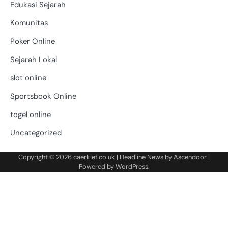
Edukasi Sejarah
Komunitas
Poker Online
Sejarah Lokal
slot online
Sportsbook Online
togel online
Uncategorized
Copyright © 2026
caerkief.co.uk
| Headline News by
Ascendoor
|
Powered by
WordPress
.