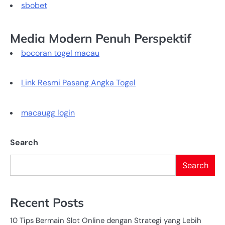
sbobet
Media Modern Penuh Perspektif
bocoran togel macau
Link Resmi Pasang Angka Togel
macaugg login
Search
Search
Recent Posts
10 Tips Bermain Slot Online dengan Strategi yang Lebih