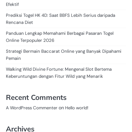
Efektif
Prediksi Togel HK 4D: Saat BBFS Lebih Serius daripada
Rencana Diet
Panduan Lengkap Memahami Berbagai Pasaran Togel
Online Terpopuler 2026
Strategi Bermain Baccarat Online yang Banyak Dipahami
Pemain
Walking Wild Divine Fortune: Mengenal Slot Bertema
Keberuntungan dengan Fitur Wild yang Menarik
Recent Comments
on
A WordPress Commenter
Hello world!
Archives