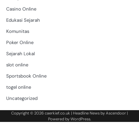
Casino Online
Edukasi Sejarah
Komunitas
Poker Online
Sejarah Lokal
slot online
Sportsbook Online
togel online
Uncategorized
Copyright © 2026
caerkief.co.uk
| Headline News by
Ascendoor
|
Powered by
WordPress
.