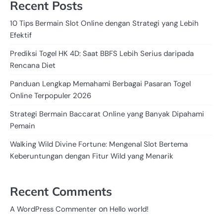
Recent Posts
10 Tips Bermain Slot Online dengan Strategi yang Lebih
Efektif
Prediksi Togel HK 4D: Saat BBFS Lebih Serius daripada
Rencana Diet
Panduan Lengkap Memahami Berbagai Pasaran Togel
Online Terpopuler 2026
Strategi Bermain Baccarat Online yang Banyak Dipahami
Pemain
Walking Wild Divine Fortune: Mengenal Slot Bertema
Keberuntungan dengan Fitur Wild yang Menarik
Recent Comments
on
A WordPress Commenter
Hello world!