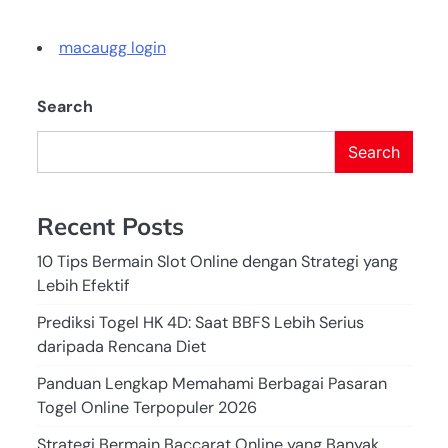
macaugg login
Search
Search
Recent Posts
10 Tips Bermain Slot Online dengan Strategi yang
Lebih Efektif
Prediksi Togel HK 4D: Saat BBFS Lebih Serius
daripada Rencana Diet
Panduan Lengkap Memahami Berbagai Pasaran
Togel Online Terpopuler 2026
Strategi Bermain Baccarat Online yang Banyak