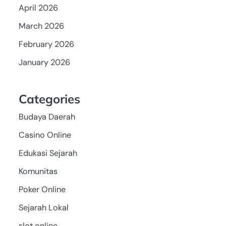
April 2026
March 2026
February 2026
January 2026
Categories
Budaya Daerah
Casino Online
Edukasi Sejarah
Komunitas
Poker Online
Sejarah Lokal
slot online