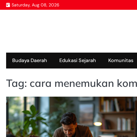
Skip
Saturday, Aug 08, 2026
to
content
Budaya Daerah
Edukasi Sejarah
Komunitas
Tag:
cara menemukan kom