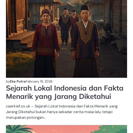
by
Eka Putra
February 19, 2026
Sejarah Lokal Indonesia dan Fakta
Menarik yang Jarang Diketahui
caerkief.co.uk – Sejarah Lokal Indonesia dan Fakta Menarik yang
Jarang Diketahui bukan hanya sekadar cerita masa lalu, tetapi
merupakan potongan…
BU
D