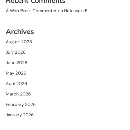
Recent Comments
on
A WordPress Commenter
Hello world!
Archives
August 2026
July 2026
June 2026
May 2026
April 2026
March 2026
February 2026
January 2026