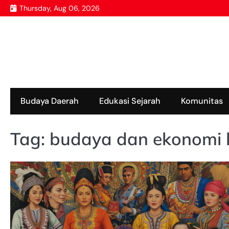
Skip
Thursday, Aug 06, 2026
to
content
Budaya Daerah
Edukasi Sejarah
Komunitas
Tag:
budaya dan ekonomi k