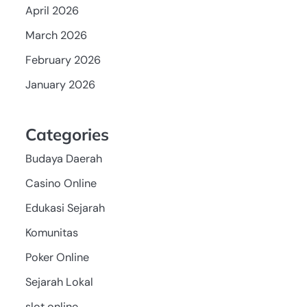
April 2026
March 2026
February 2026
January 2026
Categories
Budaya Daerah
Casino Online
Edukasi Sejarah
Komunitas
Poker Online
Sejarah Lokal
slot online