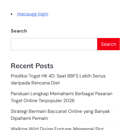
macaugg login
Search
Search
Recent Posts
Prediksi Togel HK 4D: Saat BBFS Lebih Serius
daripada Rencana Diet
Panduan Lengkap Memahami Berbagai Pasaran
Togel Online Terpopuler 2026
Strategi Bermain Baccarat Online yang Banyak
Dipahami Pemain
Walking Wild Divine Fortune: Mengenal Slot