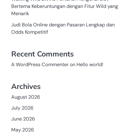
Bertema Keberuntungan dengan Fitur Wild yang
Menarik
Judi Bola Online dengan Pasaran Lengkap dan
Odds Kompetitif
Recent Comments
A WordPress Commenter
on
Hello world!
Archives
August 2026
July 2026
June 2026
May 2026