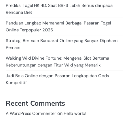
Prediksi Togel HK 4D: Saat BBFS Lebih Serius daripada
Rencana Diet
Panduan Lengkap Memahami Berbagai Pasaran Togel
Online Terpopuler 2026
Strategi Bermain Baccarat Online yang Banyak Dipahami
Pemain
Walking Wild Divine Fortune: Mengenal Slot Bertema
Keberuntungan dengan Fitur Wild yang Menarik
Judi Bola Online dengan Pasaran Lengkap dan Odds
Kompetitif
Recent Comments
on
A WordPress Commenter
Hello world!