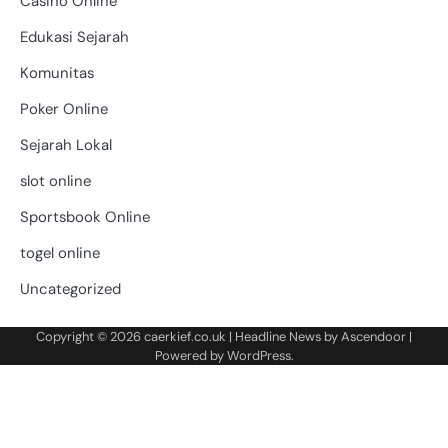
Casino Online
Edukasi Sejarah
Komunitas
Poker Online
Sejarah Lokal
slot online
Sportsbook Online
togel online
Uncategorized
Copyright © 2026
caerkief.co.uk
| Headline News by
Ascendoor
|
Powered by
WordPress
.