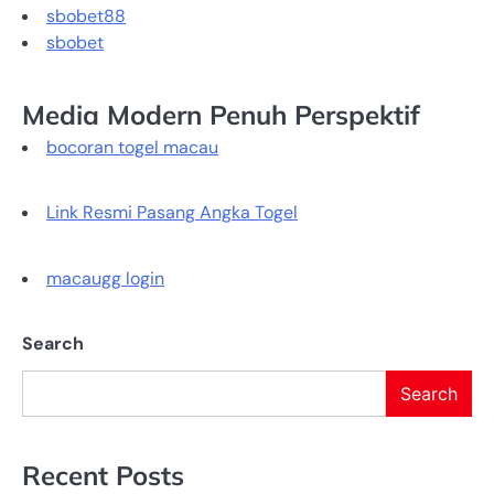
sbobet88
sbobet
Media Modern Penuh Perspektif
bocoran togel macau
Link Resmi Pasang Angka Togel
macaugg login
Search
Search
Recent Posts