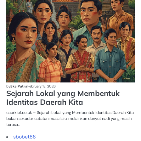
by
Eka Putra
February 13, 2026
Sejarah Lokal yang Membentuk
Identitas Daerah Kita
caerkief.co.uk – Sejarah Lokal yang Membentuk Identitas Daerah Kita
bukan sekadar catatan masa lalu, melainkan denyut nadi yang masih
terasa…
sbobet88