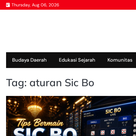
Skip
Thursday, Aug 06, 2026
to
content
Budaya Daerah
Edukasi Sejarah
Komunitas
Tag:
aturan Sic Bo