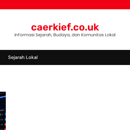
caerkief.co.uk
Informasi Sejarah, Budaya, dan Komunitas Lokal
Sejarah Lokal
CASINO
ONLINE