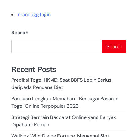
macaugg login
Search
Search
Recent Posts
Prediksi Togel HK 4D: Saat BBFS Lebih Serius
daripada Rencana Diet
Panduan Lengkap Memahami Berbagai Pasaran
Togel Online Terpopuler 2026
Strategi Bermain Baccarat Online yang Banyak
Dipahami Pemain
Walking Wild Divine Fortune: Mengenal Slot