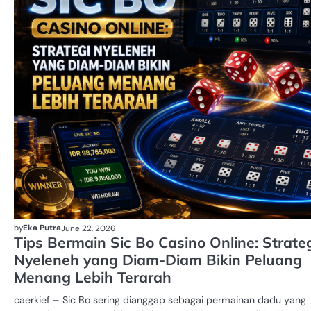
by
Eka Putra
June 22, 2026
Tips Bermain Sic Bo Casino Online: Strate
Nyeleneh yang Diam-Diam Bikin Peluang
Menang Lebih Terarah
caerkief – Sic Bo sering dianggap sebagai permainan dadu yang