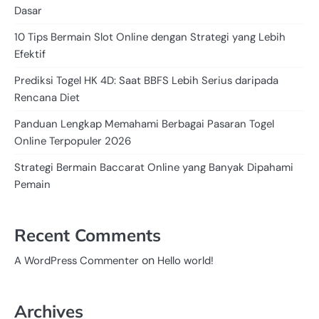
Dasar
10 Tips Bermain Slot Online dengan Strategi yang Lebih
Efektif
Prediksi Togel HK 4D: Saat BBFS Lebih Serius daripada
Rencana Diet
Panduan Lengkap Memahami Berbagai Pasaran Togel
Online Terpopuler 2026
Strategi Bermain Baccarat Online yang Banyak Dipahami
Pemain
Recent Comments
on
A WordPress Commenter
Hello world!
Archives