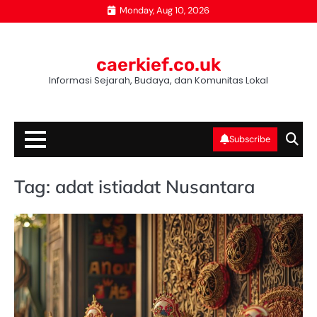
Skip
Monday, Aug 10, 2026
to
content
caerkief.co.uk
Informasi Sejarah, Budaya, dan Komunitas Lokal
Subscribe
Tag:
adat istiadat Nusantara
BU
D