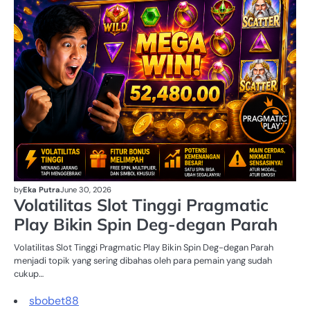
by
Eka Putra
June 30, 2026
Volatilitas Slot Tinggi Pragmatic
Play Bikin Spin Deg-degan Parah
Volatilitas Slot Tinggi Pragmatic Play Bikin Spin Deg-degan Parah
menjadi topik yang sering dibahas oleh para pemain yang sudah
cukup…
sbobet88