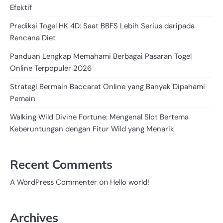
Efektif
Prediksi Togel HK 4D: Saat BBFS Lebih Serius daripada
Rencana Diet
Panduan Lengkap Memahami Berbagai Pasaran Togel
Online Terpopuler 2026
Strategi Bermain Baccarat Online yang Banyak Dipahami
Pemain
Walking Wild Divine Fortune: Mengenal Slot Bertema
Keberuntungan dengan Fitur Wild yang Menarik
Recent Comments
on
A WordPress Commenter
Hello world!
Archives