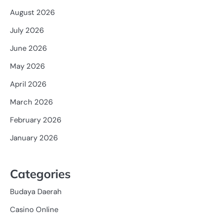
August 2026
July 2026
June 2026
May 2026
April 2026
March 2026
February 2026
January 2026
Categories
Budaya Daerah
Casino Online