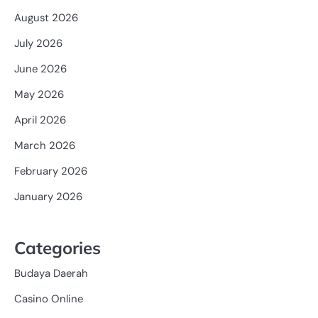
August 2026
July 2026
June 2026
May 2026
April 2026
March 2026
February 2026
January 2026
Categories
Budaya Daerah
Casino Online