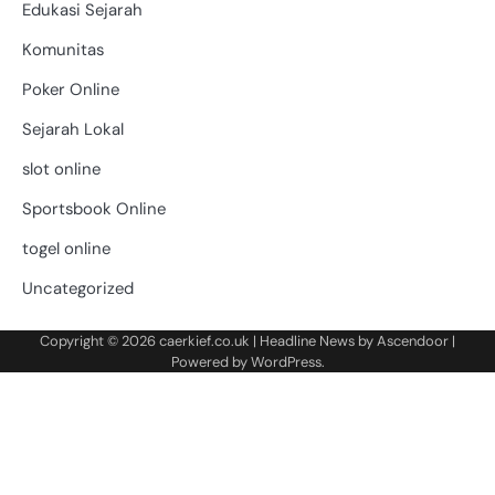
Edukasi Sejarah
Komunitas
Poker Online
Sejarah Lokal
slot online
Sportsbook Online
togel online
Uncategorized
Copyright © 2026
caerkief.co.uk
| Headline News by
Ascendoor
|
Powered by
WordPress
.