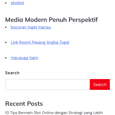
sbobet
Media Modern Penuh Perspektif
bocoran togel macau
Link Resmi Pasang Angka Togel
macaugg login
Search
Search
Recent Posts
10 Tips Bermain Slot Online dengan Strategi yang Lebih