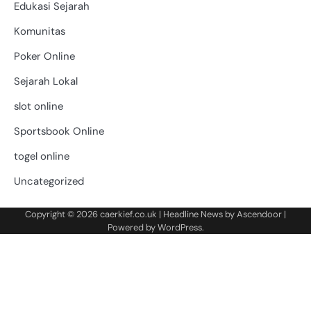
Edukasi Sejarah
Komunitas
Poker Online
Sejarah Lokal
slot online
Sportsbook Online
togel online
Uncategorized
Copyright © 2026
caerkief.co.uk
| Headline News by
Ascendoor
|
Powered by
WordPress
.