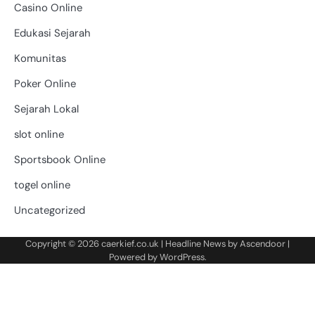
Casino Online
Edukasi Sejarah
Komunitas
Poker Online
Sejarah Lokal
slot online
Sportsbook Online
togel online
Uncategorized
Copyright © 2026
caerkief.co.uk
| Headline News by
Ascendoor
|
Powered by
WordPress
.